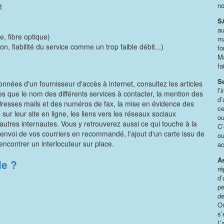
no
t
S
au
, fibre optique)
ma
n, fiabilité du service comme un trop faible débit...)
fo
Ma
fa
Se
nnées d'un fournisseur d'accès à internet, consultez les articles
l’
les que le nom des différents services à contacter, la mention des
d’
dresses mails et des numéros de fax, la mise en évidence des
ce
 sur leur site en ligne, les liens vers les réseaux sociaux
ou
tres internautes. Vous y retrouverez aussi ce qui touche à la
C’
nvoi de vos courriers en recommandé, l'ajout d'un carte issu de
ou
encontrer un interlocuteur sur place.
ac
A
le ?
ré
d’
pe
de
On
s’
L’