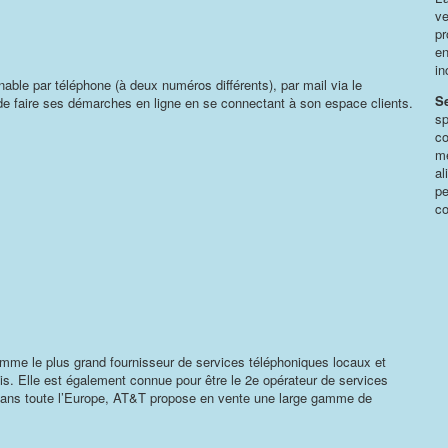
ve
pr
en
in
nable par téléphone (à deux numéros différents), par mail via le
S
e de faire ses démarches en ligne en se connectant à son espace clients.
sp
co
mê
al
pe
co
me le plus grand fournisseur de services téléphoniques locaux et
s. Elle est également connue pour être le 2e opérateur de services
dans toute l’Europe, AT&T propose en vente une large gamme de