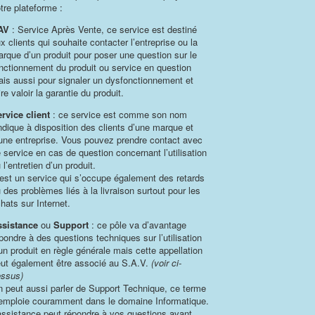
tre plateforme :
AV
: Service Après Vente, ce service est destiné
x clients qui souhaite contacter l’entreprise ou la
rque d’un produit pour poser une question sur le
nctionnement du produit ou service en question
is aussi pour signaler un dysfonctionnement et
ire valoir la garantie du produit.
rvice client
: ce service est comme son nom
indique à disposition des clients d’une marque et
une entreprise. Vous pouvez prendre contact avec
 service en cas de question concernant l’utilisation
 l’entretien d’un produit.
est un service qui s’occupe également des retards
 des problèmes liés à la livraison surtout pour les
hats sur Internet.
ssistance
ou
Support
: ce pôle va d’avantage
pondre à des questions techniques sur l’utilisation
un produit en règle générale mais cette appellation
ut également être associé au S.A.V.
(voir ci-
ssus)
 peut aussi parler de Support Technique, ce terme
emploie couramment dans le domaine Informatique.
assistance peut répondre à vos questions avant