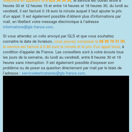
téléphone en appelant le
0 825 34 34 34
, le service est ouvert entre 8
heures 30 et 12 heures 15 et entre 14 heures et 18 heures 30, du lundi au
vendredi, il est facturé 0.18 euro la minute auquel il faut ajouter le prix
d’un appel. Il est également possible d’obtenir plus d’informations par
mail, en libellant votre message électronique à l’adresse
informations@gls-france.com
.
Si vous attendez un colis envoyé par GLS et que vous souhaitez
connaitre la date de livraison,
vous pouvez composer le
08 99 70 31 00
,
le service est facturé à 0.80 euro la minute et le prix d’un appel local
, à
condition d’appeler de France. Les conseillers sont à votre écoute tous
les jours de la semaine, du lundi au vendredi, entre 8 heures 30 et 19
heures sans interruption. Il est également possible d’exposer son
problème ou de poser sa question directement par mail par le biais de
l’adresse :
servicedestinataires@gls-france.com
.