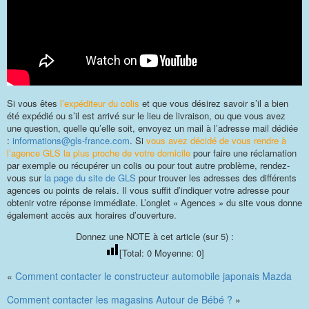
Si vous êtes
l’expéditeur du colis
et que vous désirez savoir s’il a bien
été expédié ou s’il est arrivé sur le lieu de livraison, ou que vous avez
une question, quelle qu’elle soit, envoyez un mail à l’adresse mail dédiée
:
informations@gls-france.com
. Si
vous avez décidé de vous rendre à
l’agence GLS la plus proche de votre domicile
pour faire une réclamation
par exemple ou récupérer un colis ou pour tout autre problème, rendez-
vous sur
la page du site de GLS
pour trouver les adresses des différents
agences ou points de relais. Il vous suffit d’indiquer votre adresse pour
obtenir votre réponse immédiate. L’onglet « Agences » du site vous donne
également accès aux horaires d’ouverture.
Donnez une NOTE à cet article (sur 5) :
[Total:
0
Moyenne:
0
]
«
Comment contacter le constructeur automobile japonais Mazda
Comment contacter les magasins Autour de Bébé ?
»