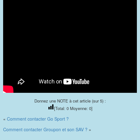
Donnez une NOTE à cet article (sur 5) :
[Total:
0
Moyenne:
0
]
«
Comment contacter Go Sport ?
Comment contacter Groupon et son SAV ?
»