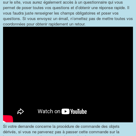
sur le site, vous aurez également accès à un questionnaire qui vous
permet de poser toutes vos questions et d’obtenir une réponse rapide. Il
vous faudra juste renseigner les champs obligatoires et poser vos
questions. Si vous envoyez un émail, n’omettez pas de mettre toutes vos
coordonnées pour obtenir rapidement un retour.
Si votre demande concerne la procédure de commande des objets
dérivés, si vous ne parvenez pas à passer cette commande sur la