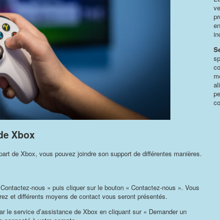
ve
pr
en
in
S
sp
co
mê
al
pe
co
 de Xbox
part de Xbox, vous pouvez joindre son support de différentes manières.
 Contactez-nous » puis cliquer sur le bouton « Contactez-nous ». Vous
rez et différents moyens de contact vous seront présentés.
r le service d’assistance de Xbox en cliquant sur « Demander un