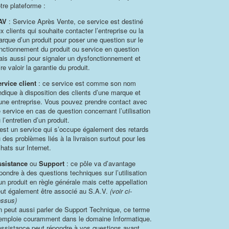
tre plateforme :
AV
: Service Après Vente, ce service est destiné
x clients qui souhaite contacter l’entreprise ou la
rque d’un produit pour poser une question sur le
nctionnement du produit ou service en question
is aussi pour signaler un dysfonctionnement et
ire valoir la garantie du produit.
rvice client
: ce service est comme son nom
indique à disposition des clients d’une marque et
une entreprise. Vous pouvez prendre contact avec
 service en cas de question concernant l’utilisation
 l’entretien d’un produit.
est un service qui s’occupe également des retards
 des problèmes liés à la livraison surtout pour les
hats sur Internet.
ssistance
ou
Support
: ce pôle va d’avantage
pondre à des questions techniques sur l’utilisation
un produit en règle générale mais cette appellation
ut également être associé au S.A.V.
(voir ci-
ssus)
 peut aussi parler de Support Technique, ce terme
emploie couramment dans le domaine Informatique.
assistance peut répondre à vos questions avant