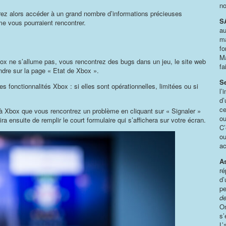
no
rrez alors accéder à un grand nombre d’informations précieuses
S
e vous pourraient rencontrer.
au
ma
fo
Ma
ox ne s’allume pas, vous rencontrez des bugs dans un jeu, le site web
fa
ndre sur la page « Etat de Xbox ».
Se
es fonctionnalités Xbox : si elles sont opérationnelles, limitées ou si
l’
d’
ce
 à Xbox que vous rencontrez un problème en cliquant sur « Signaler »
ou
ra ensuite de remplir le court formulaire qui s’affichera sur votre écran.
C’
ou
ac
A
ré
d’
pe
de
On
s’
L’