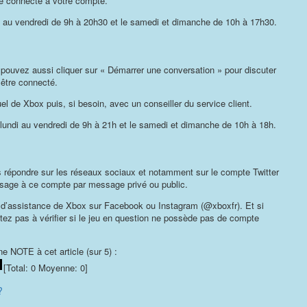
re connecté à votre compte.
ndi au vendredi de 9h à 20h30 et le samedi et dimanche de 10h à 17h30.
 pouvez aussi cliquer sur « Démarrer une conversation » pour discuter
 être connecté.
el de Xbox puis, si besoin, avec un conseiller du service client.
 lundi au vendredi de 9h à 21h et le samedi et dimanche de 10h à 18h.
s répondre sur les réseaux sociaux et notamment sur le compte Twitter
age à ce compte par message privé ou public.
e d’assistance de Xbox sur Facebook ou Instagram (@xboxfr). Et si
itez pas à vérifier si le jeu en question ne possède pas de compte
e NOTE à cet article (sur 5) :
[Total:
0
Moyenne:
0
]
?