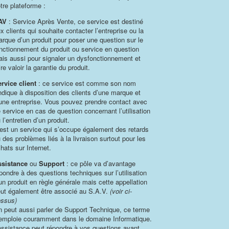
tre plateforme :
AV
: Service Après Vente, ce service est destiné
x clients qui souhaite contacter l’entreprise ou la
rque d’un produit pour poser une question sur le
nctionnement du produit ou service en question
is aussi pour signaler un dysfonctionnement et
ire valoir la garantie du produit.
rvice client
: ce service est comme son nom
indique à disposition des clients d’une marque et
une entreprise. Vous pouvez prendre contact avec
 service en cas de question concernant l’utilisation
 l’entretien d’un produit.
est un service qui s’occupe également des retards
 des problèmes liés à la livraison surtout pour les
hats sur Internet.
ssistance
ou
Support
: ce pôle va d’avantage
pondre à des questions techniques sur l’utilisation
un produit en règle générale mais cette appellation
ut également être associé au S.A.V.
(voir ci-
ssus)
 peut aussi parler de Support Technique, ce terme
emploie couramment dans le domaine Informatique.
assistance peut répondre à vos questions avant