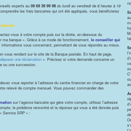
no
onseils experts au
09 69 39 99 98
du lundi au vendredi de 8 heures à 19
comprendre les frais bancaires qui ont été appliqués, vous bénéficierez
S
au
ma
 internet
fo
Ma
ectez-vous à votre compte puis sur la droite, en-dessous du
fa
ter ma banque ». Grâce à ce mode de fonctionnement,
le conseiller qui
s informations vous concernant, permettant de vous répondre au mieux.
Se
l’
u en vous rendant sur le site de la Banque postale. En haut de page,
d’
 déposer une réclamation
». Précisez si votre demande concerne un
ce
ie ou une succession.
ou
C’
ou
 devez vous reporter à l’adresse du centre financier en charge de votre
ac
votre relevé de compte mensuel. Vous pouvez commander des
A
ré
mation
sur l’agence bancaire qui gère votre compte, utilisez l’adresse
d’
compte, le problème rencontré et la réponse qui vous a été donnée puis
pe
« Service SRP » :
de
On
s’
L’