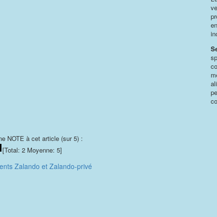
ve
pr
en
in
S
sp
co
mê
al
pe
co
e NOTE à cet article (sur 5) :
[Total:
2
Moyenne:
5
]
ents Zalando et Zalando-privé