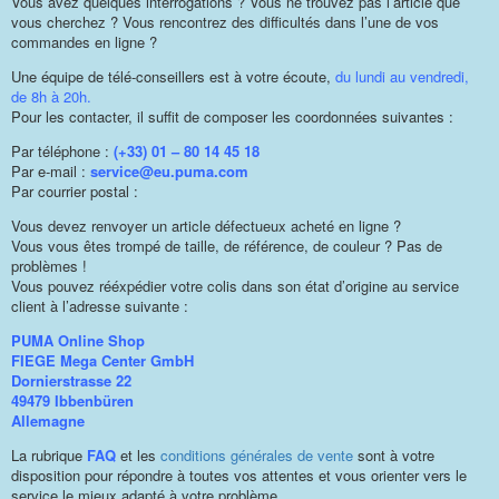
Vous avez quelques interrogations ? Vous ne trouvez pas l’article que
vous cherchez ? Vous rencontrez des difficultés dans l’une de vos
commandes en ligne ?
Une équipe de télé-conseillers est à votre écoute,
du lundi au vendredi,
de 8h à 20h.
Pour les contacter, il suffit de composer les coordonnées suivantes :
Par téléphone :
(+33) 01 – 80 14 45 18
Par e-mail :
service@eu.puma.com
Par courrier postal :
Vous devez renvoyer un article défectueux acheté en ligne ?
Vous vous êtes trompé de taille, de référence, de couleur ? Pas de
problèmes !
Vous pouvez rééxpédier votre colis dans son état d’origine au service
client à l’adresse suivante :
PUMA Online Shop
FIEGE Mega Center GmbH
Dornierstrasse 22
49479 Ibbenbüren
Allemagne
La rubrique
FAQ
et les
conditions générales de vente
sont à votre
disposition pour répondre à toutes vos attentes et vous orienter vers le
service le mieux adapté à votre problème.