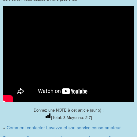
Donnez une NOTE à cet article (sur 5) :
[Total:
3
Moyenne:
2.7
]
«
Comment contacter Lavazza et son service consommateur