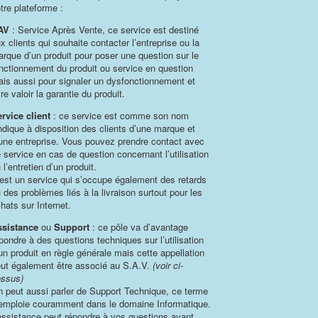
tre plateforme :
AV
: Service Après Vente, ce service est destiné
x clients qui souhaite contacter l’entreprise ou la
rque d’un produit pour poser une question sur le
nctionnement du produit ou service en question
is aussi pour signaler un dysfonctionnement et
ire valoir la garantie du produit.
rvice client
: ce service est comme son nom
indique à disposition des clients d’une marque et
une entreprise. Vous pouvez prendre contact avec
 service en cas de question concernant l’utilisation
 l’entretien d’un produit.
est un service qui s’occupe également des retards
 des problèmes liés à la livraison surtout pour les
hats sur Internet.
ssistance
ou
Support
: ce pôle va d’avantage
pondre à des questions techniques sur l’utilisation
un produit en règle générale mais cette appellation
ut également être associé au S.A.V.
(voir ci-
ssus)
 peut aussi parler de Support Technique, ce terme
emploie couramment dans le domaine Informatique.
assistance peut répondre à vos questions avant