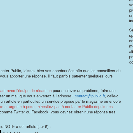
ve
pr
en
in
S
sp
co
mê
al
pe
co
tacter Public, laissez bien vos coordonnées afin que les conseillers du
vous apporter une réponse. Il faut parfois patienter quelques jours
act avec l’équipe de rédaction
pour soulever un problème, faire une
er un mail que vous enverrez à l’adresse :
contact@public.fr
, celle-ci
un article en particulier, un service proposé par le magazine ou encore
e et urgente à poser, n’hésitez pas à contacter Public depuis ses
comme Twitter ou Facebook, vous devriez obtenir une réponse très
e NOTE à cet article (sur 5) :