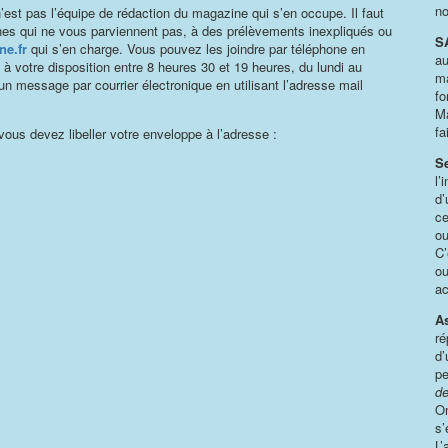
no
’est pas l’équipe de rédaction du magazine qui s’en occupe. Il faut
nes qui ne vous parviennent pas, à des prélèvements inexpliqués ou
S
e.fr
qui s’en charge. Vous pouvez les joindre par téléphone en
au
t à votre disposition entre 8 heures 30 et 19 heures, du lundi au
ma
un message par courrier électronique en utilisant l’adresse mail
fo
Ma
fa
vous devez libeller votre enveloppe à l’adresse :
Se
l’
d’
ce
ou
C’
ou
ac
A
ré
d’
pe
de
On
s’
L’