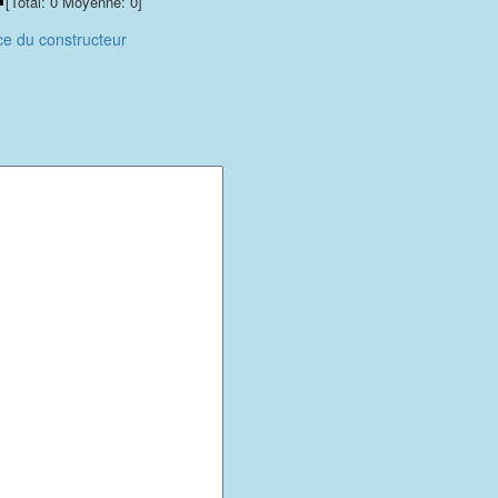
[Total:
0
Moyenne:
0
]
nce du constructeur