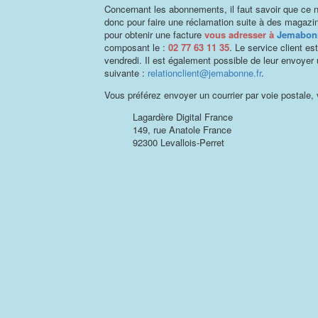
Concernant les abonnements, il faut savoir que ce n
donc pour faire une réclamation suite à des magazi
pour obtenir une facture
vous adresser à
Jemabonn
composant le :
02 77 63 11 35
. Le service client es
vendredi. Il est également possible de leur envoyer 
suivante :
relationclient@jemabonne.fr
.
Vous préférez envoyer un courrier par voie postale, 
Lagardère Digital France
149, rue Anatole France
92300 Levallois-Perret