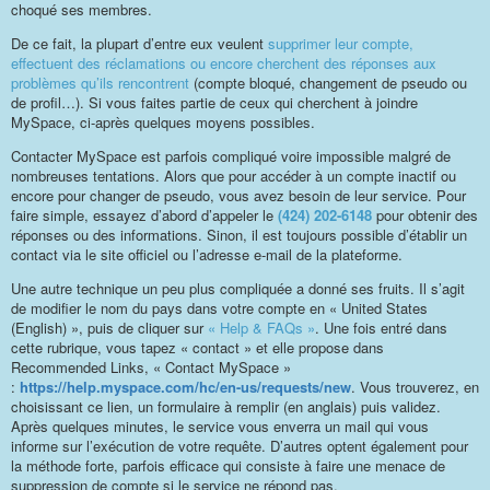
choqué ses membres.
De ce fait, la plupart d’entre eux veulent
supprimer leur compte,
effectuent des réclamations ou encore cherchent des réponses aux
problèmes qu’ils rencontrent
(compte bloqué, changement de pseudo ou
de profil…). Si vous faites partie de ceux qui cherchent à joindre
MySpace, ci-après quelques moyens possibles.
Contacter MySpace est parfois compliqué voire impossible malgré de
nombreuses tentations. Alors que pour accéder à un compte inactif ou
encore pour changer de pseudo, vous avez besoin de leur service. Pour
faire simple, essayez d’abord d’appeler le
(424) 202-6148
pour obtenir des
réponses ou des informations. Sinon, il est toujours possible d’établir un
contact via le site officiel ou l’adresse e-mail de la plateforme.
Une autre technique un peu plus compliquée a donné ses fruits. Il s’agit
de modifier le nom du pays dans votre compte en « United States
(English) », puis de cliquer sur
« Help & FAQs »
. Une fois entré dans
cette rubrique, vous tapez « contact » et elle propose dans
Recommended Links, « Contact MySpace »
:
https://help.myspace.com/hc/en-us/requests/new
. Vous trouverez, en
choisissant ce lien, un formulaire à remplir (en anglais) puis validez.
Après quelques minutes, le service vous enverra un mail qui vous
informe sur l’exécution de votre requête. D’autres optent également pour
la méthode forte, parfois efficace qui consiste à faire une menace de
suppression de compte si le service ne répond pas.