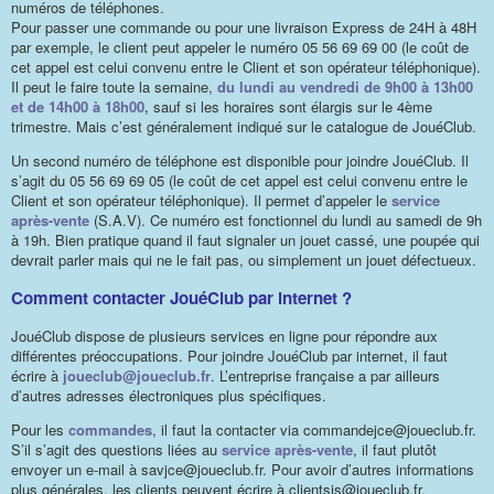
numéros de téléphones.
Pour passer une commande ou pour une livraison Express de 24H à 48H
par exemple, le client peut appeler le numéro 05 56 69 69 00 (le coût de
cet appel est celui convenu entre le Client et son opérateur téléphonique).
Il peut le faire toute la semaine,
du lundi au vendredi de 9h00 à 13h00
et de 14h00 à 18h00,
sauf si les horaires sont élargis sur le 4ème
trimestre. Mais c’est généralement indiqué sur le catalogue de JouéClub.
Un second numéro de téléphone est disponible pour joindre JouéClub. Il
s’agit du 05 56 69 69 05 (le coût de cet appel est celui convenu entre le
Client et son opérateur téléphonique). Il permet d’appeler le
service
après-vente
(S.A.V). Ce numéro est fonctionnel du lundi au samedi de 9h
à 19h. Bien pratique quand il faut signaler un jouet cassé, une poupée qui
devrait parler mais qui ne le fait pas, ou simplement un jouet défectueux.
Comment contacter JouéClub par internet ?
JouéClub dispose de plusieurs services en ligne pour répondre aux
différentes préoccupations. Pour joindre JouéClub par internet, il faut
écrire à
joueclub@joueclub.fr
. L’entreprise française a par ailleurs
d’autres adresses électroniques plus spécifiques.
Pour les
commandes
, il faut la contacter via commandejce@joueclub.fr.
S’il s’agit des questions liées au
service après-vente
, il faut plutôt
envoyer un e-mail à savjce@joueclub.fr. Pour avoir d’autres informations
plus générales, les clients peuvent écrire à clientsjs@joueclub.fr.