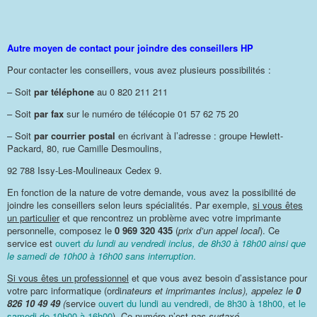
Autre moyen de contact pour joindre des conseillers HP
Pour contacter les conseillers, vous avez plusieurs possibilités :
– Soit
par téléphone
au 0 820 211 211
– Soit
par fax
sur le numéro de télécopie 01 57 62 75 20
– Soit
par courrier postal
en écrivant à l’adresse : groupe Hewlett-
Packard, 80, rue Camille Desmoulins,
92 788 Issy-Les-Moulineaux Cedex 9.
En fonction de la nature de votre demande, vous avez la possibilité de
joindre les conseillers selon leurs spécialités. Par exemple,
si vous êtes
un particulier
et que rencontrez un problème avec votre imprimante
personnelle, composez le
0 969 320 435
(
prix d’un appel local
). Ce
service est
ouvert
du lundi au vendredi inclus, de 8h30 à 18h00 ainsi que
le samedi de 10h00 à 16h00 sans interruption
.
Si vous êtes un professionnel
et que vous avez besoin d’assistance pour
votre parc informatique (ordi
nateurs et imprimantes inclus), appelez le
0
826 10 49 49
(
service
ouvert du lundi au vendredi, de 8h30 à 18h00, et le
samedi de 10h00 à 16h00
). Ce numéro n’est
pas surtaxé
.