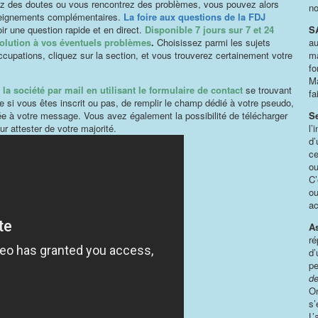
 des doutes ou vous rencontrez des problèmes, vous pouvez alors
no
nseignements complémentaires.
La foire aux questions de la FDJ
oir une question rapide et en direct.
Disponible 7 jours sur 7 et 24
S
solution à vos éventuels problèmes
.
Choisissez parmi les sujets
au
ccupations, cliquez sur la section, et vous trouverez certainement votre
ma
fo
Ma
 la société par mail en utilisant le formulaire de contact
se trouvant
fa
dire si vous êtes inscrit ou pas, de remplir le champ dédié à votre pseudo,
tinée à votre message. Vous avez également la possibilité de télécharger
Se
ur attester de votre majorité.
l’
d’
ce
ou
C’
ou
ac
A
ré
d’
pe
de
On
s’
L’