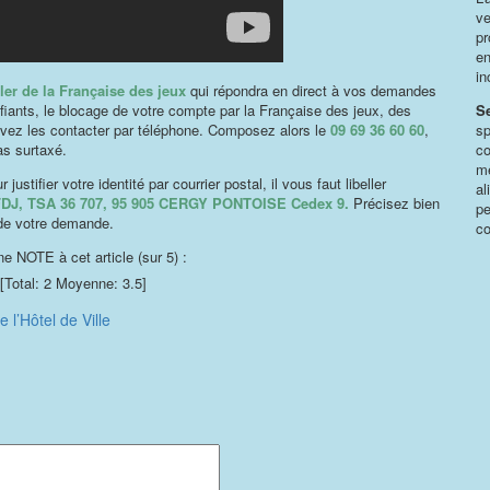
ve
pr
en
in
ler de la Française des jeux
qui répondra en direct à vos demandes
fiants, le blocage de votre compte par la Française des jeux, des
S
uvez les contacter par téléphone. Composez alors le
09 69 36 60 60
,
sp
pas surtaxé.
co
mê
tifier votre identité par courrier postal, il vous faut libeller
al
 FDJ, TSA 36 707, 95 905 CERGY PONTOISE Cedex 9.
Précisez bien
pe
 de votre demande.
co
e NOTE à cet article (sur 5) :
[Total:
2
Moyenne:
3.5
]
l’Hôtel de Ville