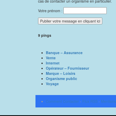
cas de contacter un organisme en particulier.
Votre prénom :
9 pings
Banque – Assurance
Vente
Internet
Opérateur – Fournisseur
Marque – Loisirs
Organisme public
Voyage
Comment Contacter
-
Flux RSS
-
Mentions