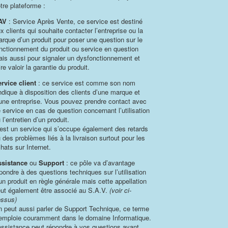
tre plateforme :
AV
: Service Après Vente, ce service est destiné
x clients qui souhaite contacter l’entreprise ou la
rque d’un produit pour poser une question sur le
nctionnement du produit ou service en question
is aussi pour signaler un dysfonctionnement et
ire valoir la garantie du produit.
rvice client
: ce service est comme son nom
indique à disposition des clients d’une marque et
une entreprise. Vous pouvez prendre contact avec
 service en cas de question concernant l’utilisation
 l’entretien d’un produit.
est un service qui s’occupe également des retards
 des problèmes liés à la livraison surtout pour les
hats sur Internet.
ssistance
ou
Support
: ce pôle va d’avantage
pondre à des questions techniques sur l’utilisation
un produit en règle générale mais cette appellation
ut également être associé au S.A.V.
(voir ci-
ssus)
 peut aussi parler de Support Technique, ce terme
emploie couramment dans le domaine Informatique.
assistance peut répondre à vos questions avant