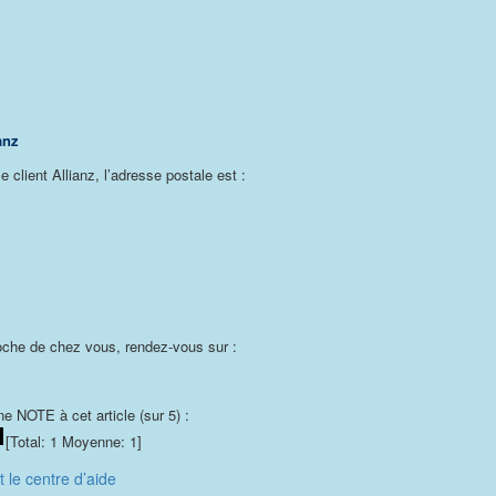
anz
 client Allianz, l’adresse postale est :
roche de chez vous, rendez-vous sur :
e NOTE à cet article (sur 5) :
[Total:
1
Moyenne:
1
]
 le centre d’aide