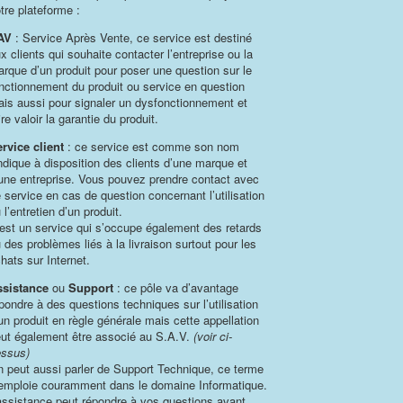
tre plateforme :
AV
: Service Après Vente, ce service est destiné
x clients qui souhaite contacter l’entreprise ou la
rque d’un produit pour poser une question sur le
nctionnement du produit ou service en question
is aussi pour signaler un dysfonctionnement et
ire valoir la garantie du produit.
rvice client
: ce service est comme son nom
indique à disposition des clients d’une marque et
une entreprise. Vous pouvez prendre contact avec
 service en cas de question concernant l’utilisation
 l’entretien d’un produit.
est un service qui s’occupe également des retards
 des problèmes liés à la livraison surtout pour les
hats sur Internet.
ssistance
ou
Support
: ce pôle va d’avantage
pondre à des questions techniques sur l’utilisation
un produit en règle générale mais cette appellation
ut également être associé au S.A.V.
(voir ci-
ssus)
 peut aussi parler de Support Technique, ce terme
emploie couramment dans le domaine Informatique.
assistance peut répondre à vos questions avant