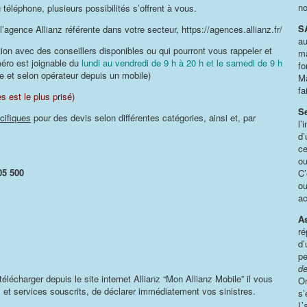
no
 téléphone, plusieurs possibilités s’offrent à vous.
S
’agence Allianz référente dans votre secteur, https://agences.allianz.fr/
au
ation avec des conseillers disponibles ou qui pourront vous rappeler et
ma
éro est joignable du
lundi au vendredi de 9 h à 20 h et le samedi de 9 h
fo
e et selon opérateur depuis un mobile)
Ma
fa
s est le plus prisé)
Se
cifiques
pour des devis selon différentes catégories, ainsi et, par
l’
d’
ce
ou
05 500
C’
ou
ac
A
ré
d’
pe
de
élécharger depuis le site internet Allianz “Mon Allianz Mobile” il vous
On
s et services souscrits, de déclarer immédiatement vos sinistres.
s’
L’