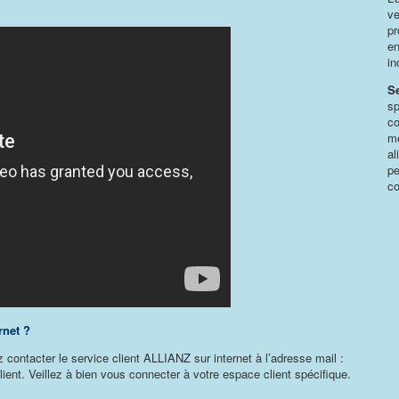
ve
pr
en
in
S
sp
co
mê
al
pe
co
rnet ?
contacter le service client ALLIANZ sur internet à l’adresse mail :
lient. Veillez à bien vous connecter à votre espace client spécifique.